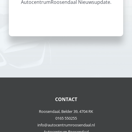
AutocentrumRoosendaal Nieuwsupdate.
CONTACT
Roosendaal, Belder 39, 4704 RK
0165 550255
info@autocentrumroosendaal.nl
Autocentrum Roosendaal