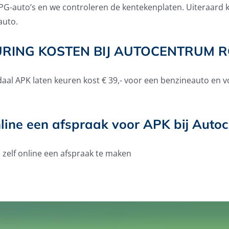
f LPG-auto’s en we controleren de kentekenplaten. Uiteraar
auto.
URING KOSTEN BIJ AUTOCENTRUM 
al APK laten keuren kost € 39,- voor een benzineauto en v
line een afspraak voor APK bij Aut
zelf online een afspraak te maken