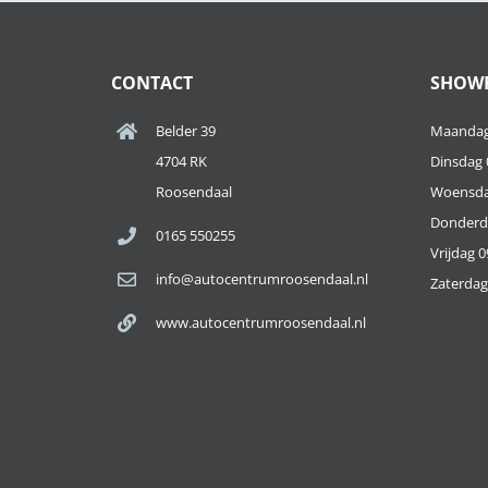
CONTACT
SHOW
Belder 39
Maandag 
4704 RK
Dinsdag 0
Roosendaal
Woensdag
Donderda
0165 550255
Vrijdag 0
info@autocentrumroosendaal.nl
Zaterdag 
www.autocentrumroosendaal.nl