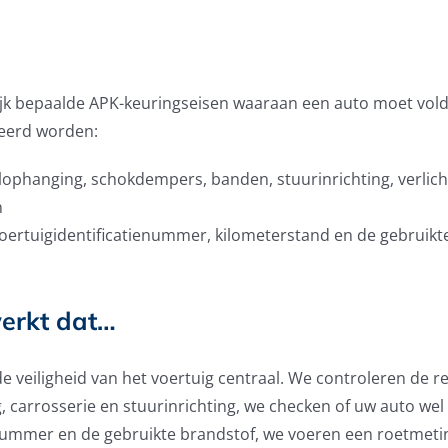
lijk bepaalde APK-keuringseisen waaraan een auto moet vold
leerd worden:
lophanging, schokdempers, banden, stuurinrichting, verlich
n
 voertuigidentificatienummer, kilometerstand en de gebruikt
erkt dat…
de veiligheid van het voertuig centraal. We controleren de
 carrosserie en stuurinrichting, we checken of uw auto wel 
nummer en de gebruikte brandstof, we voeren een roetmeting