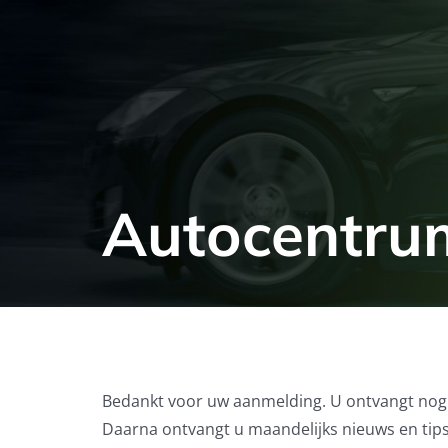
Autocentru
Bedankt voor uw aanmelding. U ontvangt nog 
Daarna ontvangt u maandelijks nieuws en tips