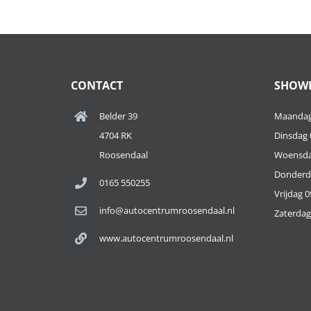
CONTACT
SHOW
Belder 39
Maandag 
4704 RK
Dinsdag 0
Roosendaal
Woensdag
Donderda
0165 550255
Vrijdag 0
info@autocentrumroosendaal.nl
Zaterdag 
www.autocentrumroosendaal.nl