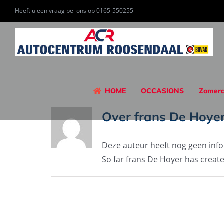
Ga
Heeft u een vraag bel ons op 0165-550255
naar
inhoud
HOME
OCCASIONS
Zomerc
Over
frans De Hoye
Deze auteur heeft nog geen info
So far frans De Hoyer has create