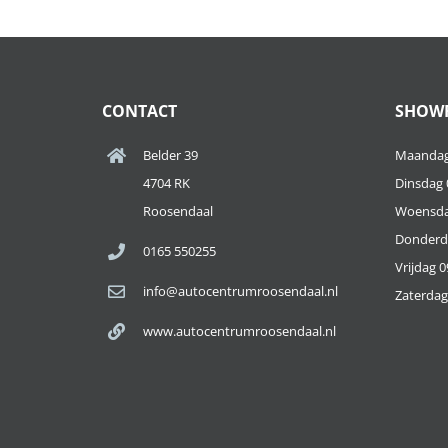
CONTACT
SHOW
Belder 39
Maandag 
4704 RK
Dinsdag 0
Roosendaal
Woensdag
Donderda
0165 550255
Vrijdag 0
info@autocentrumroosendaal.nl
Zaterdag 
www.autocentrumroosendaal.nl