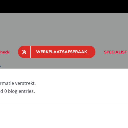
WERKPLAATSAFSPRAAK
heck
SPECIALIST
r
rmatie verstrekt.
d 0 blog entries.